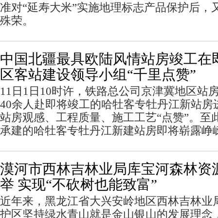
准对“延寿大米”实施地理标志产品保护后，
殊荣。
中国北疆最具欧陆风情站房竣工在
区客站建设领导小组“千里点赞”
11日1日10时许，铁路总公司京津冀地区站
40余人赴即将竣工的哈牡客专牡丹江新站房
站房观感、工程质量、施工工艺“点赞”。至
承建的哈牡客专牡丹江新建站房即将崭露峥
漠河市西林吉林业局库宝河森林资
举 实现“不砍树也能致富”
近年来，黑龙江省大兴安岭地区西林吉林业
护区坚持绿水青山就是金山银山的发展理念