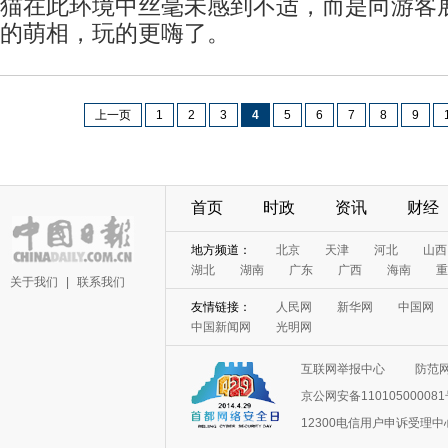
猫在此环境中丝毫未感到不适，而是向游客
的萌相，玩的更嗨了。
上一页
1
2
3
4
5
6
7
8
9
首页
时政
资讯
财经
关于我们
|
联系我们
互联网举报中心
防范
京公网安备11010500008
12300电信用户申诉受理中