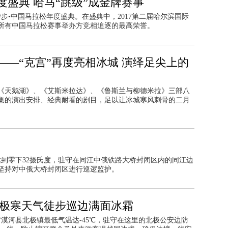
度盛典 哈马“跳级”成金牌赛事
7特步•中国马拉松年度盛典。在盛典中，2017第二届哈尔滨国际
所有中国马拉松赛事举办方竞相追逐的最高荣誉。
—“克宫”再度亮相冰城 演绎足尖上的
上演《天鹅湖》、《艾斯米拉达》、《鲁斯兰与柳德米拉》三部八
集的演出安排、经典耐看的剧目，足以让冰城寒风刺骨的二月
温达到零下32摄氏度，驻守在同江中俄铁路大桥封闭区内的同江边
坚持对中俄大桥封闭区进行巡逻监护。
℃极寒天气徒步巡边满面冰霜
江省漠河县北极镇最低气温达-45℃，驻守在这里的北极公安边防