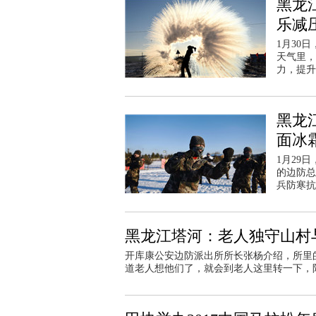
黑龙
乐减
1月30
天气里，
力，提升
黑龙
面冰
1月29
的边防总
兵防寒抗
黑龙江塔河：老人独守山村
开库康公安边防派出所所长张杨介绍，所里
道老人想他们了，就会到老人这里转一下，