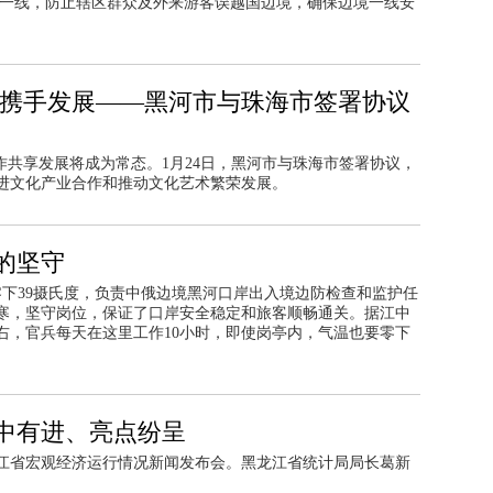
境一线，防止辖区群众及外来游客误越国边境，确保边境一线安
享携手发展——黑河市与珠海市签署协议
作共享发展将成为常态。1月24日，黑河市与珠海市签署协议，
进文化产业合作和推动文化艺术繁荣发展。
的坚守
温零下39摄氏度，负责中俄边境黑河口岸出入境边防检查和监护任
寒，坚守岗位，保证了口岸安全稳定和旅客顺畅通关。据江中
右，官兵每天在这里工作10小时，即使岗亭内，气温也要零下
稳中有进、亮点纷呈
黑龙江省宏观经济运行情况新闻发布会。黑龙江省统计局局长葛新
。