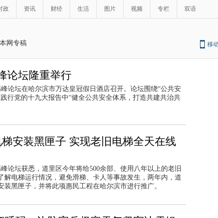
时政
资讯
财经
生活
图片
视频
专栏
双语
本网专稿
移
峰论坛隆重举行
业高峰论坛在哈尔滨市万达皇冠假日酒店召开。论坛围绕“公共安
极践行党的十九大报告中“健全公共安全体系，打造共建共治共
电梯安装黑匣子 实现老旧电梯全天在线
高峰论坛获悉，道里区今年将给500余部、使用八年以上的老旧
了解电梯运行情况，避免滑梯、卡人等事故发生，两年内，道
部安装黑匣子，并将此项惠民工程在哈尔滨市进行推广。