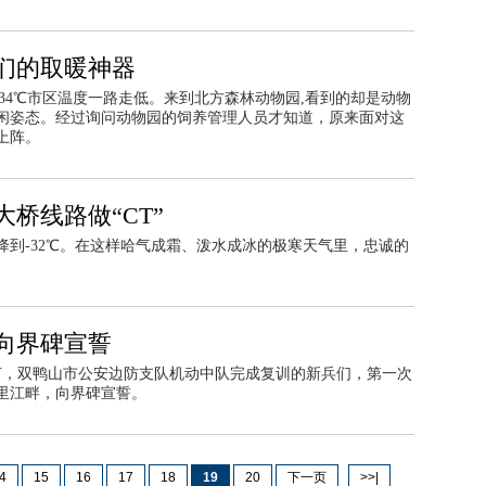
们的取暖神器
、-34℃市区温度一路走低。来到北方森林动物园,看到的却是动物
闲姿态。经过询问动物园的饲养管理人员才知道，原来面对这
上阵。
桥线路做“CT”
降到-32℃。在这样哈气成霜、泼水成冰的极寒天气里，忠诚的
向界碑宣誓
八节，双鸭山市公安边防支队机动中队完成复训的新兵们，第一次
里江畔，向界碑宣誓。
4
15
16
17
18
19
20
下一页
>>|