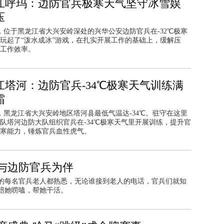
江呼玛：边防官兵极寒天气坚守冰雪娱
压
日，位于黑龙江省大兴安岭深处的兴华公安边防官兵在-32℃极寒
玩起了“泼水成冰”游戏，在扎实开展工作的基础上，缓解压
工作效率。
江塔河：边防官兵-34℃极寒天气训练满
霜
日，黑龙江省大兴安岭地区塔河县最低气温达-34℃。驻守在这里
队塔河边防大队组织官兵在-34℃极寒天气里开展训练，提升官
寒能力，锤炼官兵血性虎气。
与边防官兵为伴
的每名官兵老人都熟悉，无论谁接到老人的电话，官兵们就知
陪她唠嗑，帮她干活。