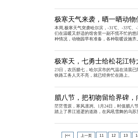
极寒天气来袭，晒一晒动物
本周,极寒天气突袭哈尔滨，-31℃、-33℃
们在温暖又舒适的馆舍里一副不慌不忙的悠
种情况，动物园早有准备，各种取暖设施齐
极寒天，七勇士给松花江特大
23日，农历腊七，哈尔滨市的气温在清晨已
铁路工务人天不亮，就已经奔忙在路上。
腊八节，把初吻留给界碑，
茫茫雪原，寒风凛冽。1月24日，时值腊
踏上了界江巡逻的道路，在风吼雪舞的乌苏
|<<
上一页
11
12
13
1