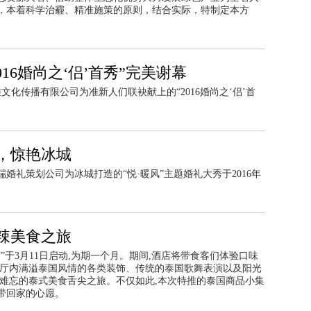
，本着科学治霾、精准施策的原则，结合实际，特制定本方
16婚尚之‘侣’首秀”完美谢幕
文化传播有限公司为准新人们联袂献上的“2016婚尚之‘侣’首
，惊艳冰城
婚礼策划公司为冰城打造的“悦·暖风”主题婚礼大秀于2016年
辣美食之旅
节”于3月11日启动,为期一个月。期间,酒店将带食客们体验口味
餐厅内满溢泰国风情的各类装饰、传统的泰国歌舞表演以及阳光
最难忘的泰式美食舌尖之旅。不仅如此,本次特推的泰国商品小集
带回家的心愿。