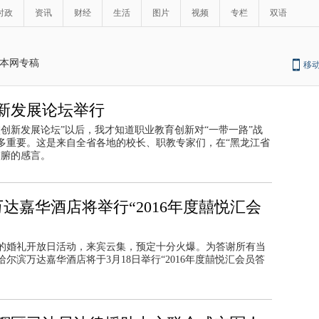
时政
资讯
财经
生活
图片
视频
专栏
双语
本网专稿
移
新发展论坛举行
创新发展论坛”以后，我才知道职业教育创新对“一带一路”战
有多重要。这是来自全省各地的校长、职教专家们，在“黑龙江省
肺腑的感言。
达嘉华酒店将举行“2016年度囍悦汇会
办的婚礼开放日活动，来宾云集，预定十分火爆。为答谢所有当
滨万达嘉华酒店将于3月18日举行“2016年度囍悦汇会员答