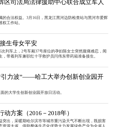
辉区司法局法律援助中心联合成立军人
属的合法权益。3月16日，黑龙江黑河边防检查站与黑河市爱辉
维权工作站。
员接生母女平安
066次列车上，2号车厢37号座位的孕妇陈女士突然腹痛难忍，闻
生，带着列车兼职红十字救护员闫伟东带药箱准备接生。
“引力波”——哈工大举办创新创业园开
生面的大学生创新创业园开放日活动。
方案（2016－2018年）
益突出，采暖期哈尔滨市等城市重污染天气不断出现，既损害
态资源大省、借助整体生态化优势大力发展绿色产业为全省人