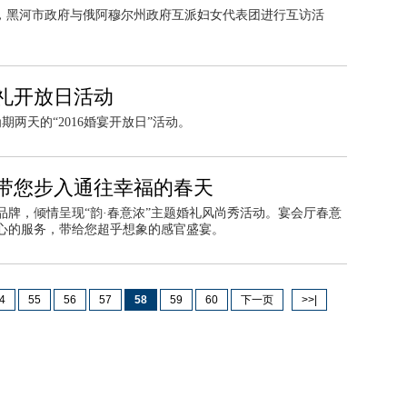
临，黑河市政府与俄阿穆尔州政府互派妇女代表团进行互访活
。
礼开放日活动
期两天的“2016婚宴开放日”活动。
，带您步入通往幸福的春天
品牌，倾情呈现“韵·春意浓”主题婚礼风尚秀活动。宴会厅春意
心的服务，带给您超乎想象的感官盛宴。
4
55
56
57
58
59
60
下一页
>>|