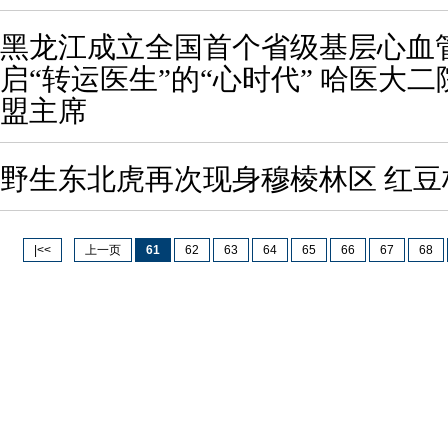
黑龙江成立全国首个省级基层心血管
启“转运医生”的“心时代” 哈医大
盟主席
野生东北虎再次现身穆棱林区 红豆
|<<
上一页
61
62
63
64
65
66
67
68