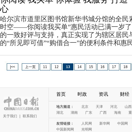
心
哈尔滨市道里区图书馆新华书城分馆的全民
时空——你阅读我买单”惠民活动已满一岁
的一致好评与支持，真正实现了为辖区居民
的“所见即可借”“购借合一”的便利条件和惠
|<<
上一页
11
12
13
14
15
16
17
18
首页
时政
资讯
财经
关于我们
|
联系我们