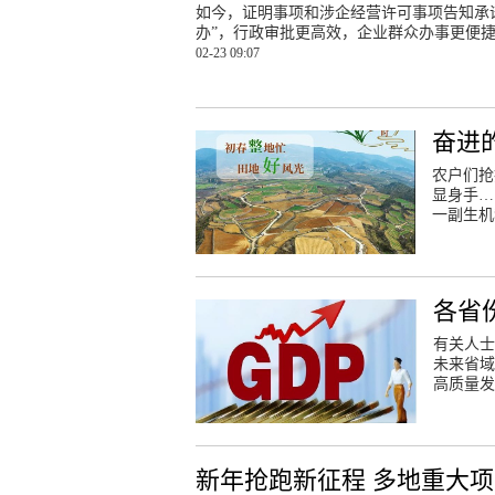
如今，证明事项和涉企经营许可事项告知承
办”，行政审批更高效，企业群众办事更便
02-23 09:07
奋进
农户们抢
显身手…
一副生机
各省份
有关人士
未来省域
高质量发
新年抢跑新征程 多地重大