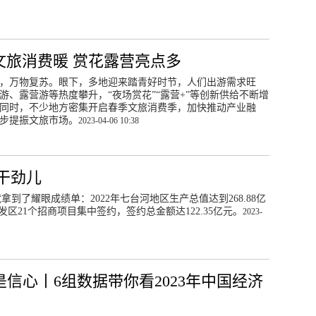
文旅消费暖 赏花露营亮点多
，万物复苏。眼下，多地迎来踏青好时节，人们出游需求旺
游、露营游等热度攀升，“夜场赏花”“露营+”等创新供给不断增
同时，不少地方密集开启春季文旅消费季，加快推动产业融
步提振文旅市场。
2023-04-06 10:38
干劲儿
到了耀眼成绩单：2022年七台河地区生产总值达到268.88亿
区21个招商项目集中签约，签约总金额达122.35亿元。
2023-
是信心丨6组数据带你看2023年中国经济