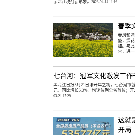
示龙江税务新形象。
2023-04-14 11:16
春季
春风和煦
盛，赏花
加。与此
合，进一
七台河：冠军文化激发工作
黑龙江日报3月21日讯开年之初，七台河市就拿
元，同比增长5.3%，增速位列全省首位；开发
03-21 17:29
这就
开局