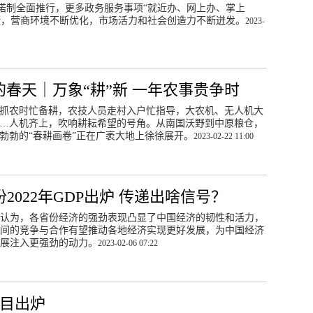
诺制全面推行，更多政务服务事项“就近办、网上办、掌上
捷，营商环境不断优化，市场活力和社会创造力不断迸发。
2023-
的春天｜万象“耕”新 一年农事贵争时
抓农时忙备耕，农技人员走村入户忙指导，大农机、无人机大
…人机齐上，吹响耕耘希望的号角。从南国沃野到中原粮仓，
勃勃的“春耕画卷”正在广袤大地上徐徐展开。
2023-02-22 11:00
2022年GDP出炉 传递出啥信号？
认为，各省份经济的强劲表现凸显了中国经济的韧性和活力，
间的竞争与合作有望推动各地经济实现更好发展，为中国经济
展注入更强劲的动力。
2023-02-06 07:22
项目出炉