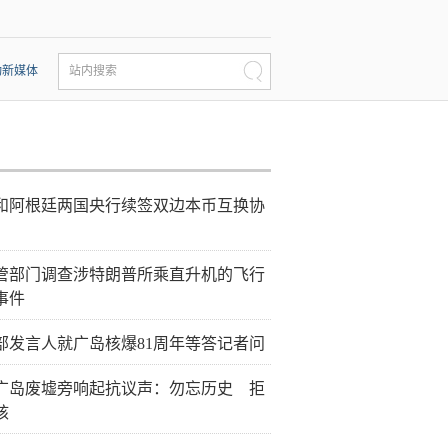
动新媒体
站内搜索
和阿根廷两国央行续签双边本币互换协
管部门调查涉特朗普所乘直升机的飞行
事件
部发言人就广岛核爆81周年等答记者问
广岛废墟旁响起抗议声：勿忘历史 拒
核