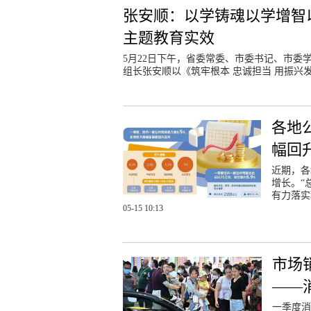
张安顺：以学铸魂以学增智
主题教育实效
5月22日下午，省委常委、市委书记、市
组长张安顺以《筑牢根本 忠诚担当 用振兴
各地
幅回
近期，各
增长。“
有力落实
05-15 10:13
市场
——
一季度消