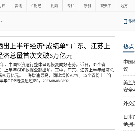
时评
资讯
C财经
视频
专栏
原创
观天下
地方
>
移
晒出上半年经济“成绩单” 广东、江苏上
热点
经济总量首次突破6万亿元
中国
年，中国经济运行整体呈现恢复向好态势。近日，31个省
议
）上半年GDP数据全部出炉。其中，广东、江苏上半年经济总
破6万亿元。上海增速最高，同比增长9.7%。15个省份上半年
上半年GDP增速超过6%。
2023-08-08 08:32
美监
安全
外交
日本
绝拥