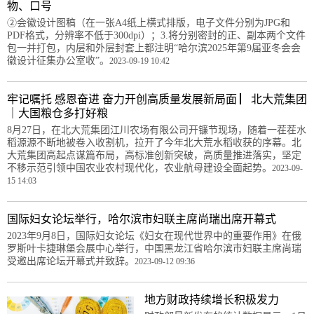
物、口号
②会徽设计图稿（在一张A4纸上横式排版，电子文件分别为JPG和
PDF格式，分辨率不低于300dpi）；3.将分别密封的正、副本两个文件
包一并打包，内层和外层封套上都注明“哈尔滨2025年第9届亚冬会会
徽设计征集办公室收”。
2023-09-19 10:42
牢记嘱托 感恩奋进 奋力开创高质量发展新局面 ▏北大荒集团
｜大国粮仓多打好粮
8月27日，在北大荒集团江川农场有限公司开镰节现场，随着一茬茬水
稻源源不断地被卷入收割机，拉开了今年北大荒水稻收获的序幕。北
大荒集团高起点谋篇布局，高标准创新突破，高质量推进落实，坚定
不移示范引领中国农业农村现代化，农业航母建设全面起势。
2023-09-
15 14:03
国际妇女论坛举行，哈尔滨市妇联主席尚瑞出席开幕式
2023年9月8日，国际妇女论坛《妇女在现代世界中的重要作用》在俄
罗斯叶卡捷琳堡会展中心举行，中国黑龙江省哈尔滨市妇联主席尚瑞
受邀出席论坛开幕式并致辞。
2023-09-12 09:36
地方财政持续增长积极发力