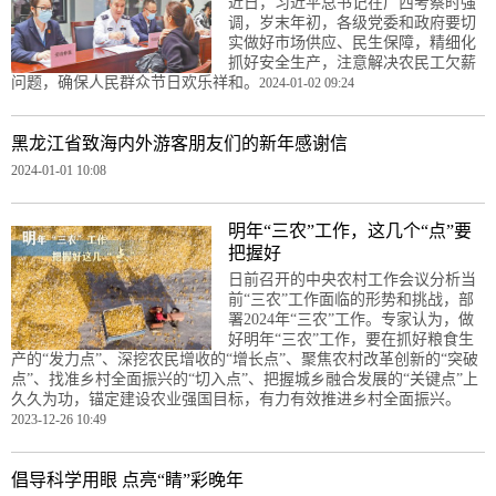
近日，习近平总书记在广西考察时强
调，岁末年初，各级党委和政府要切
实做好市场供应、民生保障，精细化
抓好安全生产，注意解决农民工欠薪
问题，确保人民群众节日欢乐祥和。
2024-01-02 09:24
黑龙江省​致海内外游客朋友们的新年感谢信
2024-01-01 10:08
明年“三农”工作，这几个“点”要
把握好
日前召开的中央农村工作会议分析当
前“三农”工作面临的形势和挑战，部
署2024年“三农”工作。专家认为，做
好明年“三农”工作，要在抓好粮食生
产的“发力点”、深挖农民增收的“增长点”、聚焦农村改革创新的“突破
点”、找准乡村全面振兴的“切入点”、把握城乡融合发展的“关键点”上
久久为功，锚定建设农业强国目标，有力有效推进乡村全面振兴。
2023-12-26 10:49
倡导科学用眼 点亮“睛”彩晚年