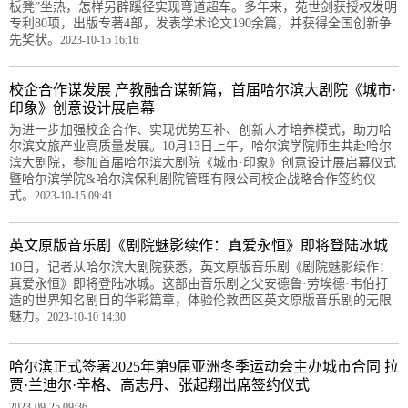
板凳”坐热，怎样另辟蹊径实现弯道超车。多年来，苑世剑获授权发明
专利80项，出版专著4部，发表学术论文190余篇，并获得全国创新争
先奖状。
2023-10-15 16:16
校企合作谋发展 产教融合谋新篇，首届哈尔滨大剧院《城市·
印象》创意设计展启幕
为进一步加强校企合作、实现优势互补、创新人才培养模式，助力哈
尔滨文旅产业高质量发展。10月13日上午，哈尔滨学院师生共赴哈尔
滨大剧院，参加首届哈尔滨大剧院《城市·印象》创意设计展启幕仪式
暨哈尔滨学院&哈尔滨保利剧院管理有限公司校企战略合作签约仪
式。
2023-10-15 09:41
英文原版音乐剧《剧院魅影续作：真爱永恒》即将登陆冰城
10日，记者从哈尔滨大剧院获悉，英文原版音乐剧《剧院魅影续作：
真爱永恒》即将登陆冰城。这部由音乐剧之父安德鲁·劳埃德·韦伯打
造的世界知名剧目的华彩篇章，体验伦敦西区英文原版音乐剧的无限
魅力。
2023-10-10 14:30
哈尔滨正式签署2025年第9届亚洲冬季运动会主办城市合同 拉
贾·兰迪尔·辛格、高志丹、张起翔出席签约仪式
2023-09-25 09:36