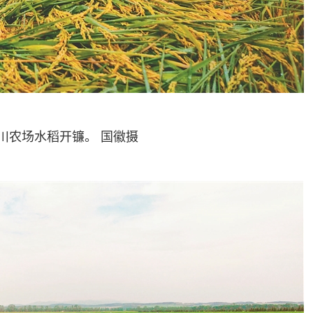
农场水稻开镰。 国徽摄