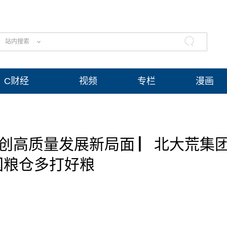
站内搜索
C财经
视频
专栏
漫画
开创高质量发展新局面 ▏北大荒集
国粮仓多打好粮