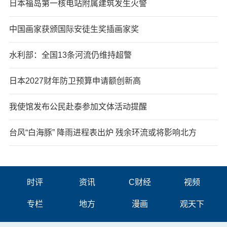
日本福岛第一核电站附属建筑发生火警
中国画家获颁国际安徒生奖插画家奖
水利部：全国13条河流仍维持超警
日本2027财年防卫预算申请额创新高
我使馆发布公民赴泰参加文体活动提醒
台风“白海豚” 降雨进程表出炉 残余环流或将影响北方
时评
资讯
C财经
视频
专栏
地方
漫画
观天下