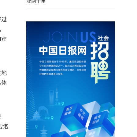
业两千亩
持过
，
和宾
失地
具体
流
要泡