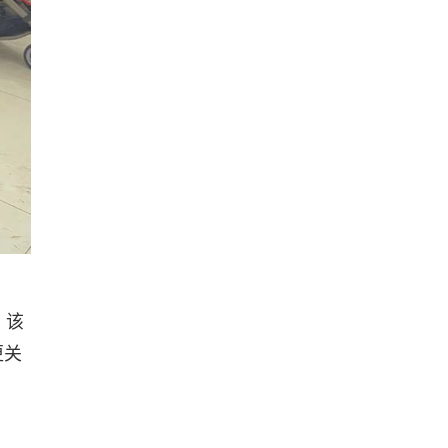
，该
更关