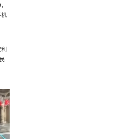
力，
手机
流利
民