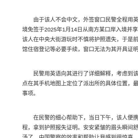
由于该人不会中文，外签窗口民警全程用
境免签于2025年1月14日从南方某口岸入境并
该人在中央大街游玩时不慎将护照遗失，于是
馆住宿登记等必要手续，窗口无法为其开具证
民警用英语向其进行了详细解释，考虑到
点在其手机地图上定位了派出所的具体位置，
事项。
在民警的细心帮助下，当日下午，该人便
程，拿到护照报失证明。安安紧皱的眉头瞬间舒
汤了，中国警察的效率和帮助让我感到很惊喜，