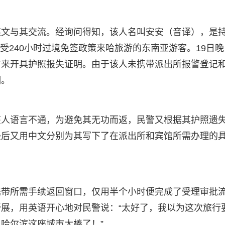
英文与其交流。经询问得知，该人名叫安安（音译），是
享受240小时过境免签政策来哈旅游的东南亚游客。19日晚
前来开具护照报失证明。由于该人未携带派出所报警登记
明。
该人语言不通，为避免其无功而返，民警又根据其护照遗
最后又用中文分别为其写下了在派出所和宾馆所需办理的
携带所需手续返回窗口，仅用半个小时便完成了受理审批
展，用英语开心地对民警说：“太好了，我以为这次旅行
哈尔滨这座城市太棒了！”