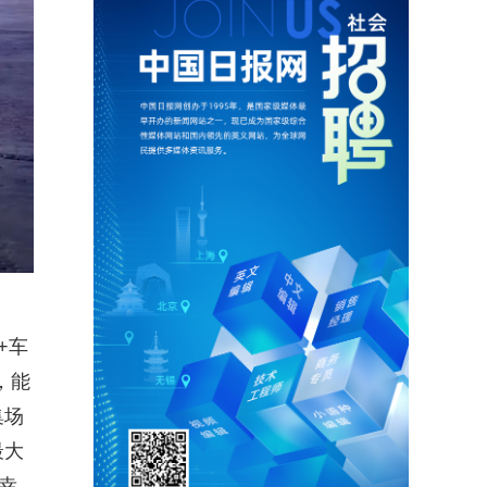
+车
，能
集场
最大
幸