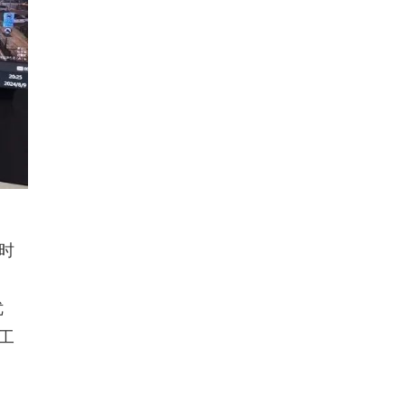
时
优
工