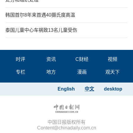
韩国首尔8年来首遇40摄氏度高温
泰国儿童中心车祸致13名儿童受伤
时评
资讯
C财经
视频
专栏
地方
漫画
观天下
English
中文
desktop
中国日报版权所有
Content@chinadaily.com.cn