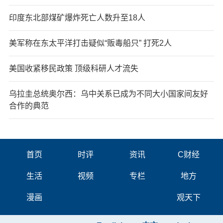
印度东北部煤矿爆炸死亡人数升至18人
美军称在东太平洋打击疑似“贩毒船只” 打死2人
美国收紧移民政策 顶级科研人才流失
乌拉圭总统奥尔西：乌中关系已成为不同大小国家间友好
合作的典范
首页
时评
资讯
C财经
生活
视频
专栏
地方
漫画
观天下