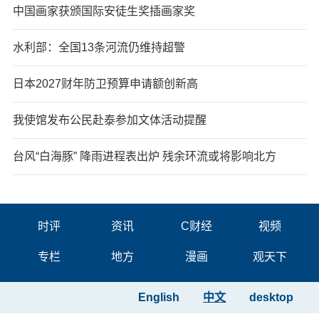
中国画家获颁国际安徒生奖插画家奖
水利部：全国13条河流仍维持超警
日本2027财年防卫预算申请额创新高
我使馆发布公民赴泰参加文体活动提醒
台风“白海豚” 降雨进程表出炉 残余环流或将影响北方
时评
资讯
C财经
视频
专栏
地方
漫画
观天下
English
中文
desktop