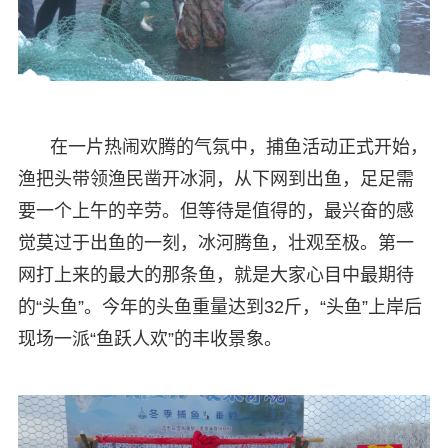
在一片热闹欢腾的气氛中，捕鱼活动正式开始，
渔把头带领渔民凿开冰洞，从下网到出鱼，足足需
要一个上午的辛劳。但等待是值得的，最兴奋的感
觉莫过于出鱼的一刻，冰河腾鱼，壮观至极。第一
网打上来的最大的那条鱼，就是大家心目中最期待
的“头鱼”。今年的头鱼重量达到32斤，“头鱼”上岸后
现场一派“鱼跃人欢”的丰收景象。