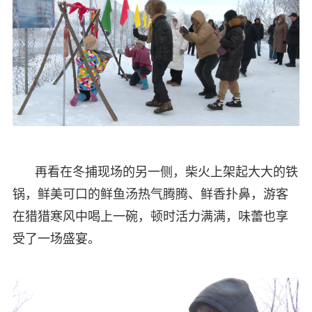
再看在冬捕现场的另一侧，柴火上架起大大的铁
锅，鲜美可口的鲜鱼汤热气腾腾、鲜香扑鼻，游客
在猎猎寒风中喝上一碗，顿时活力满满，味蕾也享
受了一场盛宴。