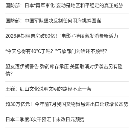
国防部：日本“再军事化”妄动是地区和平稳定的真正威胁
国防部：中国军队坚决反制任何闹海挑衅图谋
2026暑期档票房破80亿！“电影+”持续激发消费新活力
“今天总得有40℃了吧？”气象部门为啥还不预警？
盟友遭伊朗警告 弹药库存承压 美国取消对伊袭击另有隐
情？
王巍：红山文化说明文明的路径不止一条
超30万亿元！今年前7月我国货物贸易进出口延续增长态势
日本二季度3次干预汇市未改日元颓势