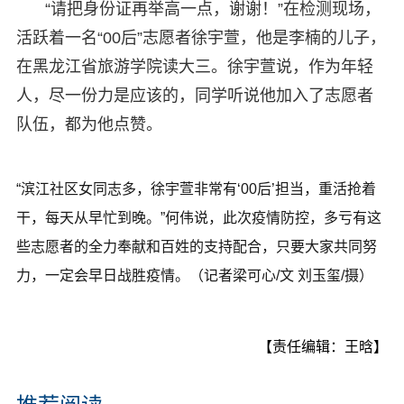
“请把身份证再举高一点，谢谢！”在检测现场，
活跃着一名“00后”志愿者徐宇萱，他是李楠的儿子，
在黑龙江省旅游学院读大三。徐宇萱说，作为年轻
人，尽一份力是应该的，同学听说他加入了志愿者
队伍，都为他点赞。
“滨江社区女同志多，徐宇萱非常有‘00后’担当，重活抢着
干，每天从早忙到晚。”何伟说，此次疫情防控，多亏有这
些志愿者的全力奉献和百姓的支持配合，只要大家共同努
力，一定会早日战胜疫情。（记者梁可心/文 刘玉玺/摄）
【责任编辑：王晗】