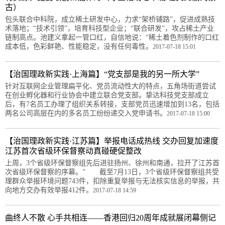
古）
包头联合中科院，成立稀土研发中心，力求“架桥铺路”，促进成熟技
术落地；“技术引领”，培育科技型企业；“联合研发”，攻占稀土产业
链制高点。池建义拿起一管口红，自信地说：“稀土着色剂制作的口红
成本低，色彩鲜艳、性能稳定，没有任何毒性。
2017-07-18 15:01
【治国理政新实践·上海篇】“党支部是我的另一所大学”
针对互联网企业管理扁平化、党员流动性大的特点，五角场街道尝试
在创业孵化器和行业协会中建立联合党支部。挚达科技党支部成立
后，有7名员工办理了组织关系转接，支部党员迅速增加到13名，包括
两名公司高层在内的多名员工纷纷递交入党申请书。
2017-07-18 15:00
【治国理政新实践·江苏篇】举报电话成热线 交办回复加速度
江苏首次省级环保督察动真碰硬促整改
上周，3个省级环保督察组先后进驻扬州、徐州和南通，拉开了江苏首
次省级环保督察的序幕。” 截至7月13日，3个省级环保督察组共受
理群众举报环境问题743件，扣除重复举报与无法核实信息的举报，共
向地方交办有效举报412件。
2017-07-18 14:59
曲终人不散 心手共相连——香港回归20周年成就展闭幕侧记