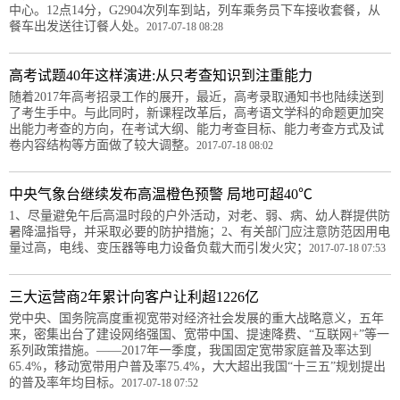
中心。12点14分，G2904次列车到站，列车乘务员下车接收套餐，从
餐车出发送往订餐人处。
2017-07-18 08:28
高考试题40年这样演进:从只考查知识到注重能力
随着2017年高考招录工作的展开，最近，高考录取通知书也陆续送到
了考生手中。与此同时，新课程改革后，高考语文学科的命题更加突
出能力考查的方向，在考试大纲、能力考查目标、能力考查方式及试
卷内容结构等方面做了较大调整。
2017-07-18 08:02
中央气象台继续发布高温橙色预警 局地可超40℃
1、尽量避免午后高温时段的户外活动，对老、弱、病、幼人群提供防
暑降温指导，并采取必要的防护措施；2、有关部门应注意防范因用电
量过高，电线、变压器等电力设备负载大而引发火灾；
2017-07-18 07:53
三大运营商2年累计向客户让利超1226亿
党中央、国务院高度重视宽带对经济社会发展的重大战略意义，五年
来，密集出台了建设网络强国、宽带中国、提速降费、“互联网+”等一
系列政策措施。——2017年一季度，我国固定宽带家庭普及率达到
65.4%，移动宽带用户普及率75.4%，大大超出我国“十三五”规划提出
的普及率年均目标。
2017-07-18 07:52