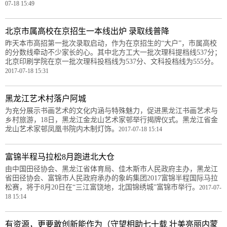
07-18 15:49
北京市属高校在京招生一本线出炉 录取线普降
昨天本市高招第一批次录取启动，作为在京招生的“大户”，市属高校
的分数线牵动不少家长的心。其中北方工大一批次理科提档线537分；
北京印刷学院在京一批次理科投档线为537分、文科投档线为555分。
2017-07-18 15:31
黑龙江艺术村落户阿城
为充分展示书画艺术的文化内涵与特殊魅力，促进黑龙江书画艺术与
乡村旅游，18日，黑龙江金龙山艺术家邨举行揭牌仪式。黑龙江省金
龙山艺术家邨凤凰书院内木制灯饰。
2017-07-18 15:14
富锦半程马拉松8月跑进北大仓
由中国田径协会、黑龙江省体育局、佳木斯市人民政府主办，黑龙江
省田径协会、富锦市人民政府承办的象屿集团2017富锦半程国际马拉
松赛，将于8月20日在“三江富饶地，北国锦绣城”富锦市举行。
2017-07-
18 15:14
有资源，更要敢创新能作为（守望相助七十载 壮美亮丽内蒙