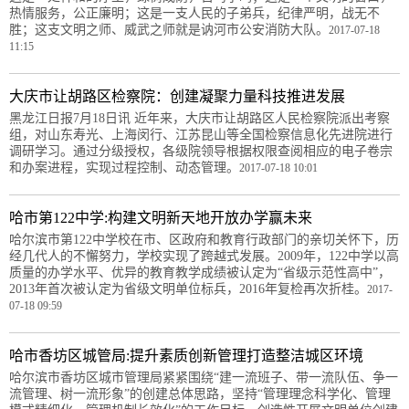
热情服务，公正廉明；这是一支人民的子弟兵，纪律严明，战无不
胜；这支文明之师、威武之师就是讷河市公安消防大队。
2017-07-18
11:15
大庆市让胡路区检察院：创建凝聚力量科技推进发展
黑龙江日报7月18日讯 近年来，大庆市让胡路区人民检察院派出考察
组，对山东寿光、上海闵行、江苏昆山等全国检察信息化先进院进行
调研学习。通过分级授权，各级院领导根据权限查阅相应的电子卷宗
和办案进程，实现过程控制、动态管理。
2017-07-18 10:01
哈市第122中学:构建文明新天地开放办学赢未来
哈尔滨市第122中学校在市、区政府和教育行政部门的亲切关怀下，历
经几代人的不懈努力，学校实现了跨越式发展。2009年，122中学以高
质量的办学水平、优异的教育教学成绩被认定为“省级示范性高中”，
2013年首次被认定为省级文明单位标兵，2016年复检再次折桂。
2017-
07-18 09:59
哈市香坊区城管局:提升素质创新管理打造整洁城区环境
哈尔滨市香坊区城市管理局紧紧围绕“建一流班子、带一流队伍、争一
流管理、树一流形象”的创建总体思路，坚持“管理理念科学化、管理