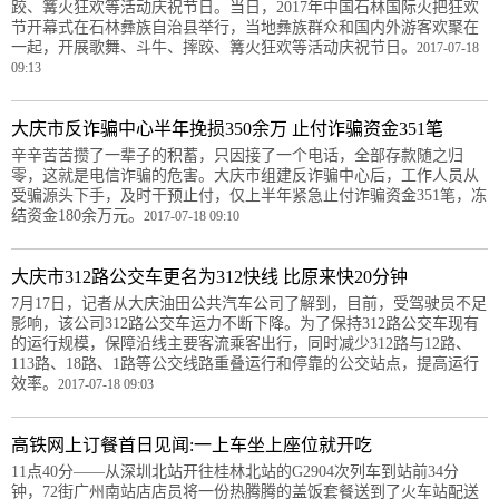
跤、篝火狂欢等活动庆祝节日。当日，2017年中国石林国际火把狂欢
节开幕式在石林彝族自治县举行，当地彝族群众和国内外游客欢聚在
一起，开展歌舞、斗牛、摔跤、篝火狂欢等活动庆祝节日。
2017-07-18
09:13
大庆市反诈骗中心半年挽损350余万 止付诈骗资金351笔
辛辛苦苦攒了一辈子的积蓄，只因接了一个电话，全部存款随之归
零，这就是电信诈骗的危害。大庆市组建反诈骗中心后，工作人员从
受骗源头下手，及时干预止付，仅上半年紧急止付诈骗资金351笔，冻
结资金180余万元。
2017-07-18 09:10
大庆市312路公交车更名为312快线 比原来快20分钟
7月17日，记者从大庆油田公共汽车公司了解到，目前，受驾驶员不足
影响，该公司312路公交车运力不断下降。为了保持312路公交车现有
的运行规模，保障沿线主要客流乘客出行，同时减少312路与12路、
113路、18路、1路等公交线路重叠运行和停靠的公交站点，提高运行
效率。
2017-07-18 09:03
高铁网上订餐首日见闻:一上车坐上座位就开吃
11点40分——从深圳北站开往桂林北站的G2904次列车到站前34分
钟，72街广州南站店店员将一份热腾腾的盖饭套餐送到了火车站配送