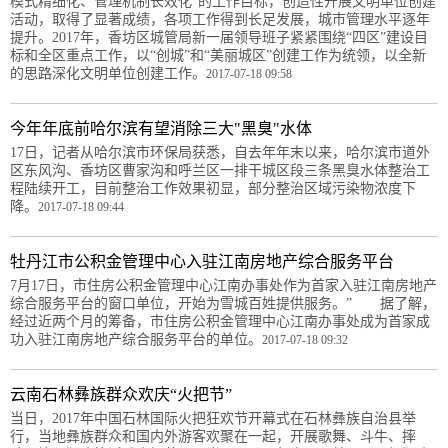
模式精细化、管理机制长效化”的工作目标，创造性开展文明单位创建
活动，取得了显著成绩，各项工作得到长足发展，城市管理水平逐年
提升。2017年，香坊区城管局新一届领导班子紧紧围绕“四区”建设目
标和全区重点工作，以“创城”和“美丽城区”创建工作为统领，以全新
的思路深化文明单位创建工作。
2017-07-18 09:58
今年年底前哈尔滨有望消除三大"黑臭"水体
17日，记者从哈尔滨市环保局获悉，自去年年末以来，哈尔滨市道外
区东风沟、香坊区曹家沟和呼兰区一排干城区段三条黑臭水体整治工
程陆续开工，目前整治工作效果初显，部分整治区域污染物浓度下
降。
2017-07-18 09:44
牡丹江市公积金管理中心入驻江南房地产综合服务平台
7月17日，市住房公积金管理中心江南办事处作为首家入驻江南房地产
综合服务平台的窗口单位，开始为雪城百姓提供服务。” 据了解，
经过近两个月的筹备，市住房公积金管理中心江南办事处成为首家成
功入驻江南房地产综合服务平台的单位。
2017-07-18 09:32
云南石林彝族群众欢庆“火把节”
当日，2017年中国石林国际火把狂欢节开幕式在石林彝族自治县举
行，当地彝族群众和国内外游客欢聚在一起，开展歌舞、斗牛、摔