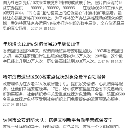
图为杜志新先后10次来看展览所制作的成就展手帐。照片由香港特区
驻京办提供 900991，900992，900993……在现场观众和工作人员
的欢呼声中，“同心圆”互动装置上的红色爱心“扑通扑通”地跳着，最
终让心跳数定格在900988上。为了弥补没有办法亲临现场的观众的遗
憾，香港特区驻京办运用VR技术打造在线的数字展览，全方位还原展
览的真实场景。
2017-07-18 14:39
年均增长12.8% 深港贸易20年增长10倍
香港回归祖国20年来，深港两地贸易增速明显加快。1997年香港回归
之初，每天经罗湖口岸进出境的旅客约为15万人次；20年后，这个数
字已经上升到23万人次，历史最高峰达到39.8万人次。
2017-07-18 14:37
哈尔滨市道里区500名重点优抚对象免费享百项服务
政府埋单为在乡老军人发放智能手机，提供家务清洁、心灵陪伴等服
务，让他们幸福安度晚年。17日，哈尔滨市道里区在全省率先启动政
府购买服务，社会组织参与关爱重点优抚对象活动，今后，该区的500
名重点优抚对象将享受到社会组织上门免费提供的近百项贴心服务。
2017-07-18 14:23
讷河市公安消防大队：搭建文明新平台勤学苦练保安宁
这是一处祥和的净土，绿树成荫，百鸟争鸣；这是一个文明的窗口，