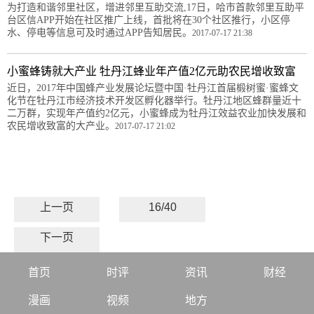
为打造和谐邻里社区，增进邻里互助交流,17日，哈市首款邻里互助平
台区信APP开始在社区推广上线，首批将在30个社区推行，小区停
水、停电等信息可及时通过APP告知居民。
2017-07-17 21:38
小蜜蜂铸就大产业 牡丹江蜂业年产值2亿元助农民增收致富
近日，2017年中国蜂产业发展论坛暨中国·牡丹江首届椴树蜜·蜜蜂文
化节在牡丹江市经济技术开发区孵化器举行。牡丹江地区蜂群量近十
二万群，实现年产值约2亿元，小蜜蜂成为牡丹江效益农业加快发展和
农民增收致富的大产业。
2017-07-17 21:02
上一页
16/40
下一页
首页
时评
资讯
财经
漫画
视频
地方