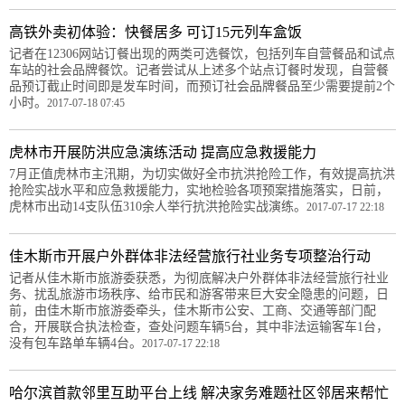
高铁外卖初体验：快餐居多 可订15元列车盒饭
记者在12306网站订餐出现的两类可选餐饮，包括列车自营餐品和试点
车站的社会品牌餐饮。记者尝试从上述多个站点订餐时发现，自营餐
品预订截止时间即是发车时间，而预订社会品牌餐品至少需要提前2个
小时。
2017-07-18 07:45
虎林市开展防洪应急演练活动 提高应急救援能力
7月正值虎林市主汛期，为切实做好全市抗洪抢险工作，有效提高抗洪
抢险实战水平和应急救援能力，实地检验各项预案措施落实，日前，
虎林市出动14支队伍310余人举行抗洪抢险实战演练。
2017-07-17 22:18
佳木斯市开展户外群体非法经营旅行社业务专项整治行动
记者从佳木斯市旅游委获悉，为彻底解决户外群体非法经营旅行社业
务、扰乱旅游市场秩序、给市民和游客带来巨大安全隐患的问题，日
前，由佳木斯市旅游委牵头，佳木斯市公安、工商、交通等部门配
合，开展联合执法检查，查处问题车辆5台，其中非法运输客车1台，
没有包车路单车辆4台。
2017-07-17 22:18
哈尔滨首款邻里互助平台上线 解决家务难题社区邻居来帮忙