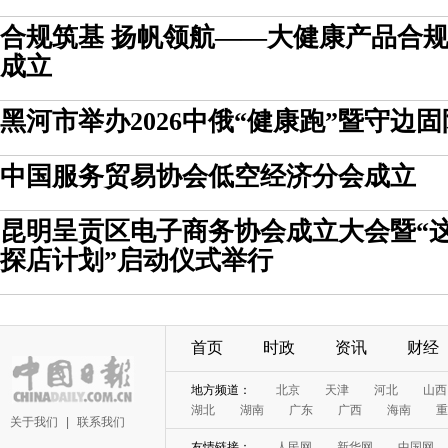
合规筑基 扬帆领航——大健康产品合
成立
黑河市举办2026中俄“健康跑”暨守边
中国服务贸易协会低空经济分会成立
昆明呈贡区电子商务协会成立大会暨“
探店计划”启动仪式举行
首页
时政
资讯
财经
地方频道：
北京
天津
河北
山西
湖北
湖南
广东
广西
海南
重
关于我们
|
联系我们
友情链接：
人民网
新华网
中国网