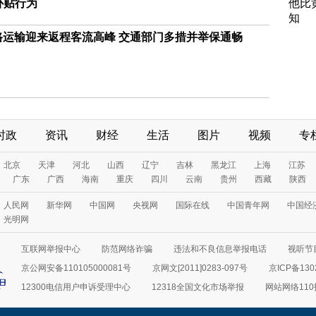
补贴行为
他比
知
公路运输迎来返程客流高峰 交通部门多措并举保通畅
时政
资讯
财经
生活
图片
视频
专
北京
天津
河北
山西
辽宁
吉林
黑龙江
上海
江苏
广东
广西
海南
重庆
四川
云南
贵州
西藏
陕西
人民网
新华网
中国网
央视网
国际在线
中国青年网
中国经
光明网
互联网举报中心
防范网络诈骗
违法和不良信息举报电话
视听节目
京公网安备110105000081号
京网文[2011]0283-097号
京ICP备130
12300电信用户申诉受理中心
12318全国文化市场举报
网站网络11