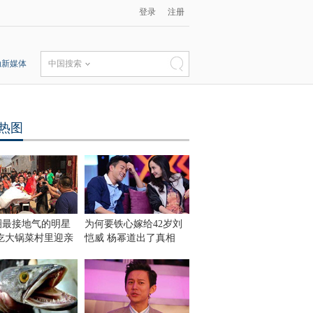
登录
注册
动新媒体
中国搜索
热图
圈最接地气的明星
为何要铁心嫁给42岁刘
 吃大锅菜村里迎亲
恺威 杨幂道出了真相