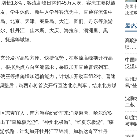
人，增长1.8%，客流高峰日将超45万人次。客流主要以旅
美国
访友、学生休假、新生入学等客流为主。直通客流集中
泛滥
青岛、北京、天津、秦皇岛、大连、图们、丹东等旅游
最热
哈尔、牡丹江、佳木斯、大庆、海拉尔、满洲里、黑
山、抚远等城镇。
高晓
喷…
局充分发挥高铁方便、快捷优势，在客流高峰期开行高
中国
泛滥
行。根据热点方向客流需求，采取加开直通普速列车、
硬座等措施增加运输能力，计划加开动车组2对、普速
西班
对，调整后，鸡西市将首次开行直达北京列车，结束北方煤
氧”
沈腾
二叔
地区凉爽宜人，南方游客纷纷前来消夏避暑。哈尔滨铁
印度
了“草原极光游”、“神州北极游”、“华夏东极游”、“森
被判
品旅游线路，计划加开牡丹江至锦州、加格达奇至牡丹
警惕