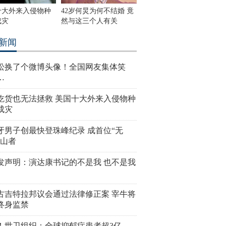
十大外来入侵物种
42岁何炅为何不结婚 竟
成灾
然与这三个人有关
新闻
松换了个微博头像！全国网友集体笑
…
吃货也无法拯救 美国十大外来入侵物种
成灾
牙男子创最快登珠峰纪录 成首位“无
登山者
发声明：演达康书记的不是我 也不是我
古吉特拉邦议会通过法律修正案 宰牛将
终身监禁
！世卫组织：全球抑郁症患者超3亿