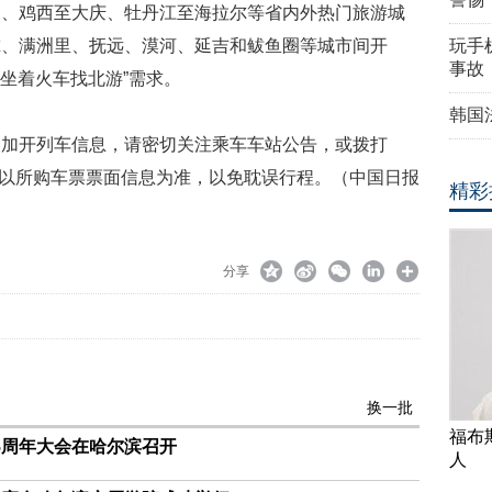
春、鸡西至大庆、牡丹江至海拉尔等省内外热门旅游城
尔、满洲里、抚远、漠河、延吉和鲅鱼圈等城市间开
玩手机
事故
“坐着火车找北游”需求。
韩国
间加开列车信息，请密切关注乘车车站公告，或拨打
车请以所购车票票面信息为准，以免耽误行程。（中国日报
精彩
分享
换一批
福布
5周年大会在哈尔滨召开
人