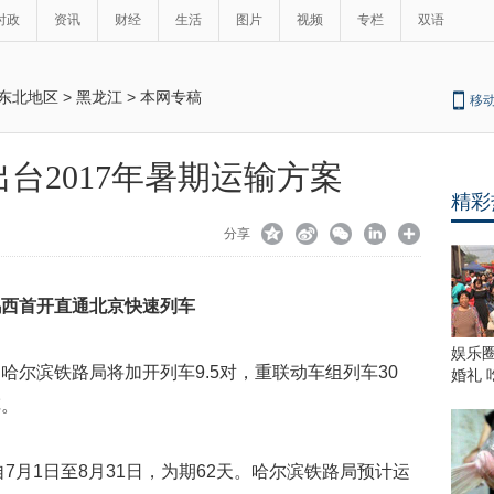
时政
资讯
财经
生活
图片
视频
专栏
双语
东北地区
>
黑龙江
>
本网专稿
移
台2017年暑期运输方案
精彩
分享
 鸡西首开直通北京快速列车
娱乐
哈尔滨铁路局将加开列车9.5对，重联动车组列车30
婚礼
车。
自7月1日至8月31日，为期62天。哈尔滨铁路局预计运