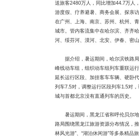
送旅客2480万人，同比增加44.7万
游度假、疗养避暑、商务会展、探亲
在广州、上海、南京、苏州、杭州、
城市。管内客流集中在哈尔滨、齐齐
河、绥芬河、漠河、北安、伊春、密
据介绍，暑运期间，哈尔滨铁路
峰线动车组，组织动车组列车重联运
延长运行区段、加挂客车车辆、硬卧代
列车7.5对，调整运行区段列车1.5
城与首都北京没有直通列车的历史。
暑运期间，黑龙江省和呼伦贝尔
路局围绕黑龙江旅游资源分布情况，推出
林风光游”、“湖泊休闲游”等多条精