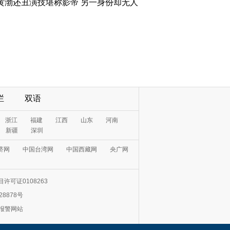
黄渤还丑演技堪称影帝 另一身份却无人
栏
双语
浙江
福建
江西
山东
河南
新疆
深圳
济网
中国台湾网
中国西藏网
央广网
许可证0108263
28878号
0报警网站